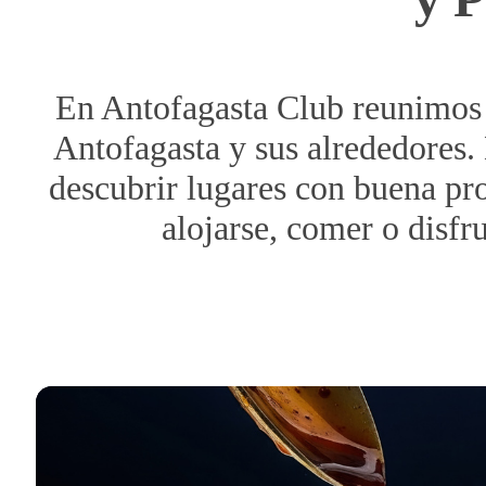
o
f
En Antofagasta Club reunimos u
a
Antofagasta y sus alrededores. 
g
descubrir lugares con buena pro
alojarse, comer o disfr
a
s
t
a
C